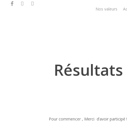
facebook
instagram
phone
Skip
Nos valeurs
Ac
to
main
content
Résultats
Pour commencer , Merci d’avoir participé 