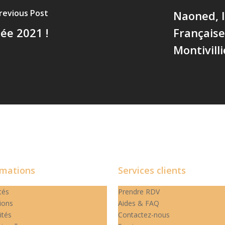
revious Post
Naoned, 
ée 2021 !
Française
Montivilli
rmations
Services clients
tés
Prendre RDV
ions
Aides & FAQ
ités
Contactez-nous