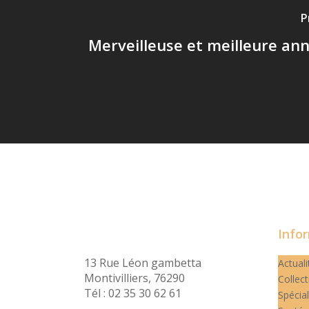
P
Merveilleuse et meilleure ann
Info
13 Rue Léon gambetta
Actuali
Montivilliers, 76290
Collect
Tél : 02 35 30 62 61
Spécial