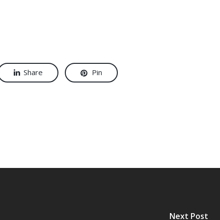
Share
Pin
Next Post