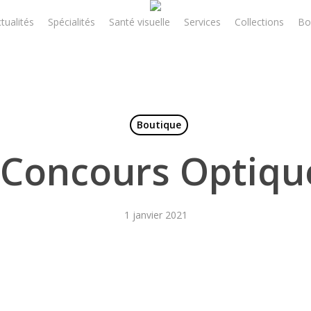
tualités
Spécialités
Santé visuelle
Services
Collections
Bo
Boutique
 Concours Optique 
1 janvier 2021
!