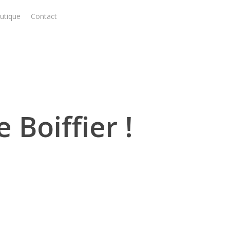
utique
Contact
Boiffier !