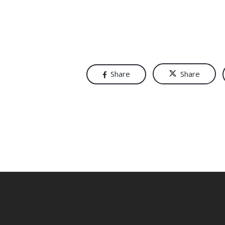
Concours
Montivilliers
Opticien
Share
Share