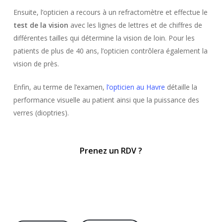
Ensuite, l’opticien a recours à un refractomètre et effectue le
test de la vision
avec les lignes de lettres et de chiffres de
différentes tailles qui détermine la vision de loin. Pour les
patients de plus de 40 ans, l’opticien contrôlera également la
vision de près.
Enfin, au terme de l’examen,
l’opticien au Havre
détaille la
performance visuelle au patient ainsi que la puissance des
verres (dioptries).
P
r
e
n
e
z
u
n
R
D
V
?