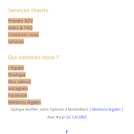
Services clients
Prendre RDV
Aides & FAQ
Contactez-nous
Services
Qui sommes nous ?
L’équipe
Boutique
Nos valeurs
Instagram
Facebook
Mentions légales
Optique Boiffier, votre Opticien à Montivilliers |
Mentions légales
|
Avec ♥ par
GC CACERES
facebook