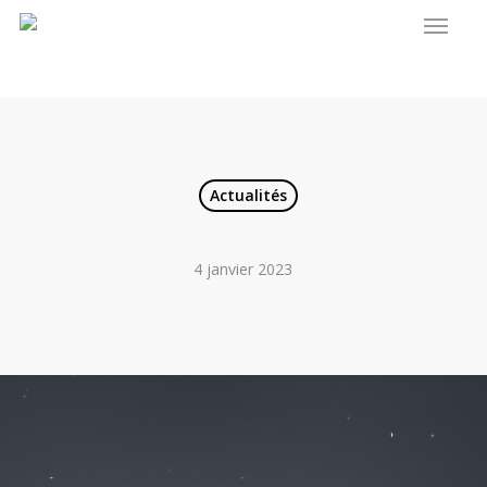
Menu
Skip
to
main
content
Actualités
4 janvier 2023