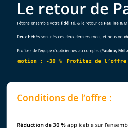
Le retour de P
Fêtons ensemble votre
fidélité
, & le retour de
Pauline & M
Deux bébés
sont nés ces deux derniers mois, et nous voudrio
Profitez de l’équipe d’opticiennes au complet (
Pauline, Mél
romotion : -30 %
Profitez de l’offre pro
Conditions de l’offre :
Réduction de 30 %
applicable sur l’ensem