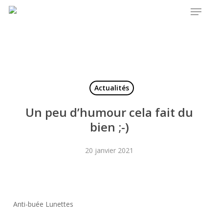
Menu
Skip
to
main
content
Actualités
Un peu d’humour cela fait du
bien ;-)
20 janvier 2021
Anti-buée Lunettes