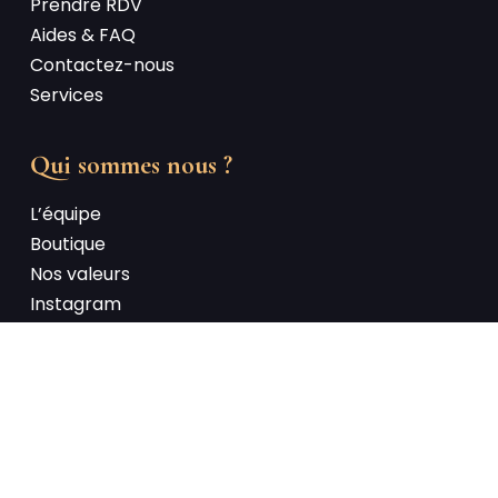
Prendre RDV
Aides & FAQ
Contactez-nous
Services
Qui sommes nous ?
L’équipe
Boutique
Nos valeurs
Instagram
Facebook
Mentions légales
Optique Boiffier, votre Opticien à Montivilliers |
Mentions